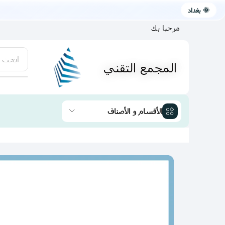
🌞 بغداد
مرحبا بك
ابحث 
المجمع التقني
يتوفر لد
الأقسام و الأصناف