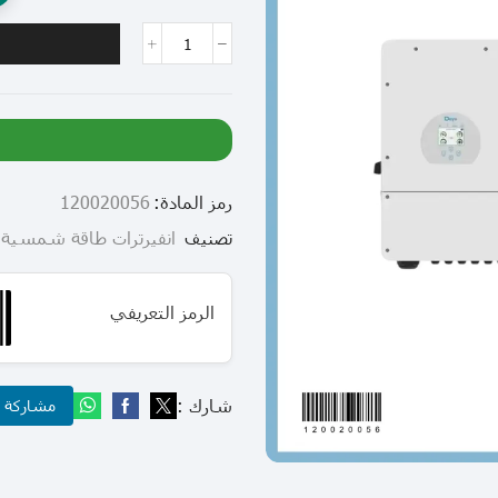
رمز المادة:
120020056
تصنيف
انفيرترات طاقة شمسية
الرمز التعريفي
شارك :
مشاركة عب