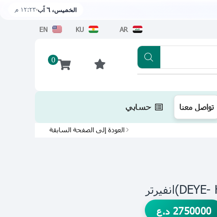
١٢:٢٣ م
الخميس، ٦ آب
EN
KU
AR
0
تطبيقنا متوفر الآن على متجر أبل اضغط هن
تواصل معنا
حسابي
العودة إلى الصفحة السابقة
2750000
د.ع