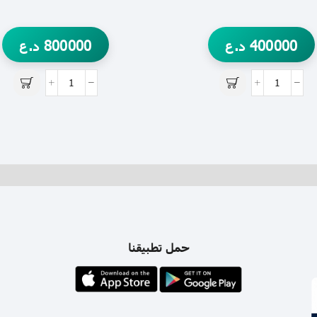
400000
د.ع
800000
د.ع
حمل تطبيقنا