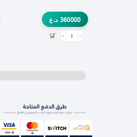
360000
د.ع