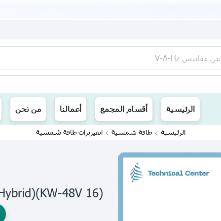
عن
مقاييس V-A-Hz
ينا توصيل الى جميع محافظات العراق
الرئيسية
أقسام المجمع
أعمالنا
من نحن
الرئيسية
طاقة شمسية
انفيرترات طاقة شمسية
(16 KW-48V)(DEYE- Hybrid)انفيرتر