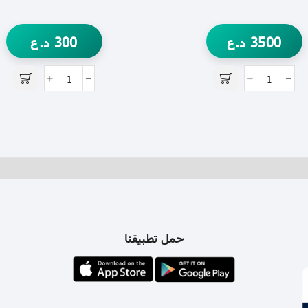
3500
د.ع
300
د.ع
حمل تطبيقنا