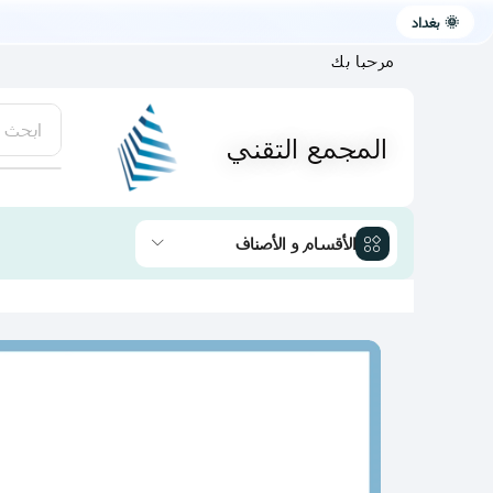
🌞 بغداد
مرحبا بك
ابحث 
المجمع التقني
يتوفر لد
الأقسام و الأصناف