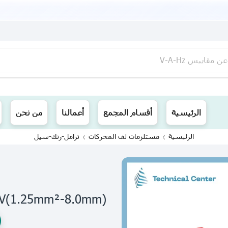
عن
مقاييس V-A-Hz
ينا توصيل الى جميع محافظات العراق
الرئيسية
أقسام المجمع
أعمالنا
من نحن
الرئيسية
مستلزمات لف المحركات
ترامل-رنك-سيل
RV(1.25mm²-8.0mm)تيرمنل حلقي مل