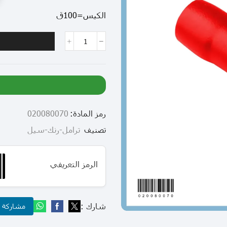
الكيس=100ق
رمز المادة:
020080070
تصنيف
ترامل-رنك-سيل
الرمز التعريفي
شارك :
مشاركة عب