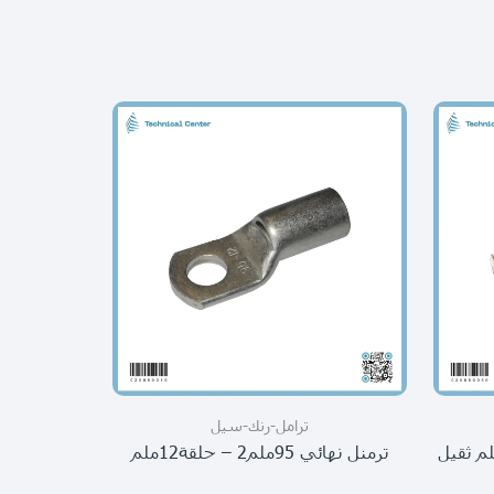
ترامل-رنك-سيل
ترمنل نهائي 95ملم2 – حلقة12ملم
ترمنل نهائي 185ملم2 – حل