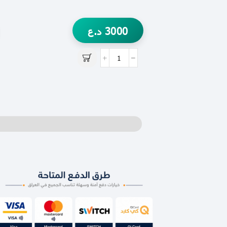
3000
د.ع