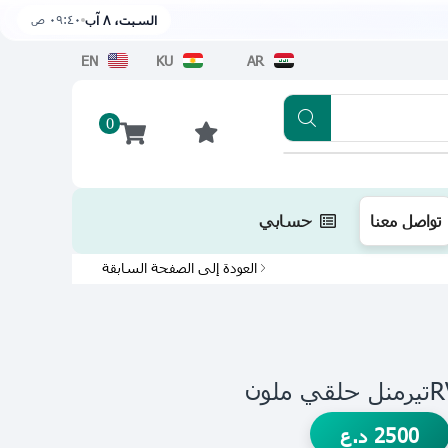
٠٩:٤٠ ص
السبت، ٨ آب
EN
KU
AR
0
تطبيقنا متوفر الآن على متجر أبل اضغط هن
تواصل معنا
حسابي
العودة إلى الصفحة السابقة
ون
2500
د.ع