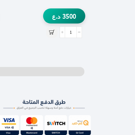
3500
د.ع