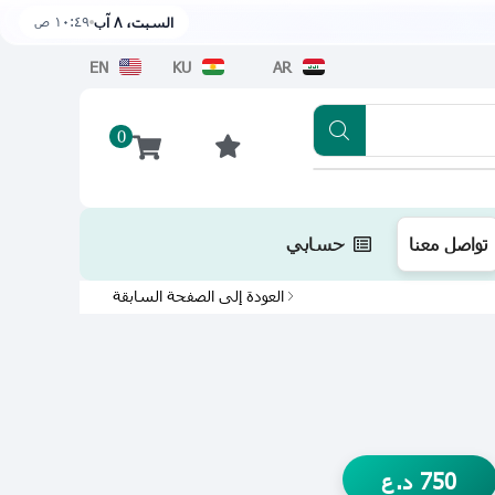
١٠:٤٩ ص
السبت، ٨ آب
EN
KU
AR
0
تطبيقنا متوفر الآن على متجر أبل اضغط هن
تواصل معنا
حسابي
العودة إلى الصفحة السابقة
750
د.ع