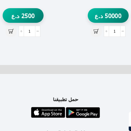
50000
د.ع
2500
د.ع
حمل تطبيقنا