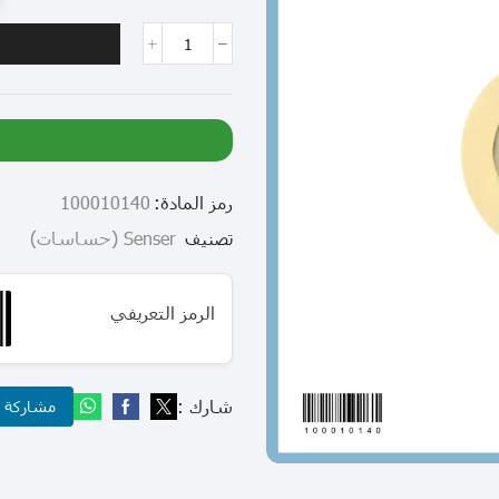
رمز المادة:
100010140
تصنيف
Senser (حساسات)
الرمز التعريفي
شارك :
مشاركة عب