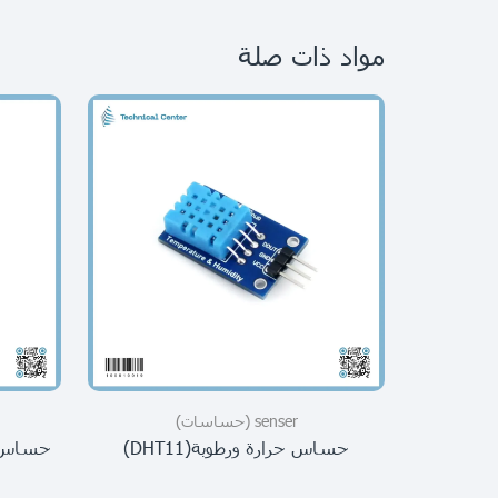
مواد ذات صلة
senser (حساسات)
حساس حرارة ورطوبة(DHT11)
حساس حامض