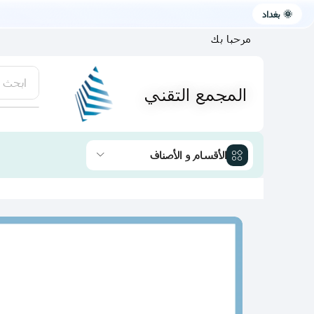
🌞 بغداد
مرحبا بك
ابحث 
المجمع التقني
يتوفر لد
الأقسام و الأصناف