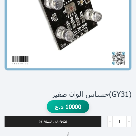
(GY31)حساس الوان صغير
10000
د.ع
إضافة إلى السلة
أو