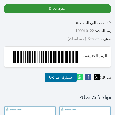
اشتري الآن
أضف الى المفضلة
رمز المادة:
100010122
تصنيف
Senser (حساسات)
الرمز التعريفي
شارك :
مشاركة عبر QR
مواد ذات صلة