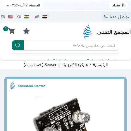
🌞 بغداد
الجمعة، ٧ آب
٠٣:٥٧ م
تواصل معنا 📞
EN
KU
AR
0
المجمع التقني
ابحث عن
مقاييس V-A-Hz
يتوفر لدينا توصيل الى جميع محافظات العراق
تطبيقنا 
الرئيسية
مايكرو إلكترونيك
Senser (حساسات)