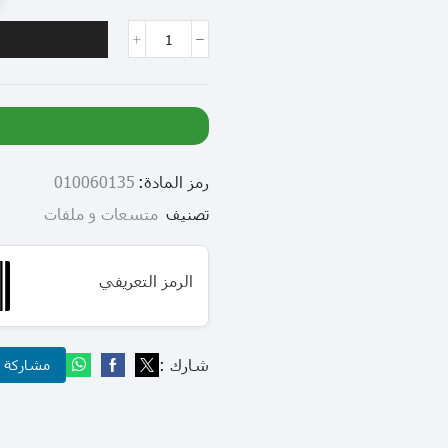
رمز المادة:
010060135
تصنيف
متسعات و ملفات
الرمز التعريفي
شارك :
مشاركة عب