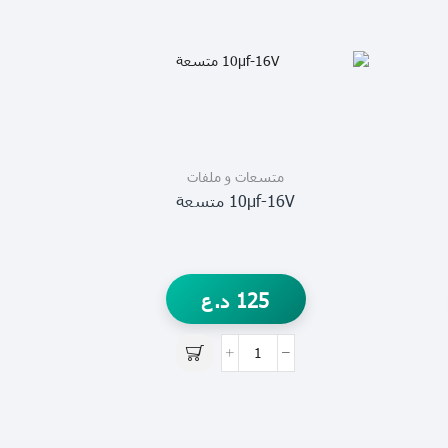
متسعات و ملفات
10µf-16V متسعة
125
د.ع
V