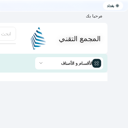
🌞 بغداد
مرحبا بك
ابحث 
المجمع التقني
يتوفر لد
الأقسام و الأصناف