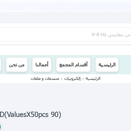
عن
مقاييس V-A-Hz
ينا توصيل الى جميع محافظات العراق
الرئيسية
أقسام المجمع
أعمالنا
من نحن
الرئيسية
إلكترونيات
متسعات و ملفات
(90 ValuesX50pcs)0603 SMDدفتر متسعات