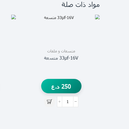
مواد ذات صلة
متسعات و ملفات
33µf-16V متسعة
250
د.ع