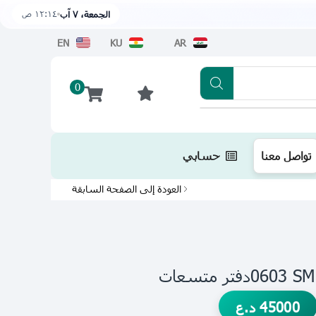
١٢:١٤ ص
الجمعة، ٧ آب
EN
KU
AR
0
تطبيقنا متوفر الآن على متجر أبل اضغط هن
تواصل معنا
حسابي
العودة إلى الصفحة السابقة
45000
د.ع