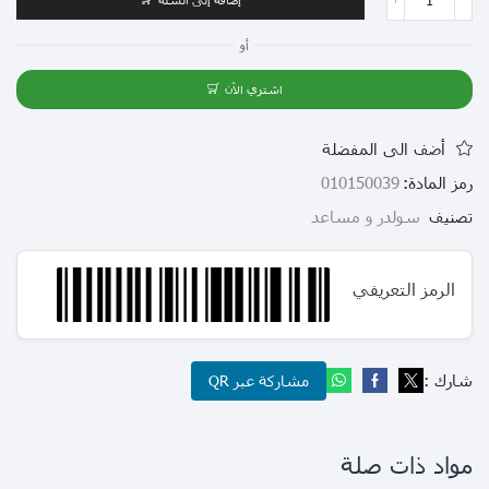
أو
اشتري الآن
أضف الى المفضلة
رمز المادة:
010150039
تصنيف
سولدر و مساعد
الرمز التعريفي
شارك :
مشاركة عبر QR
مواد ذات صلة