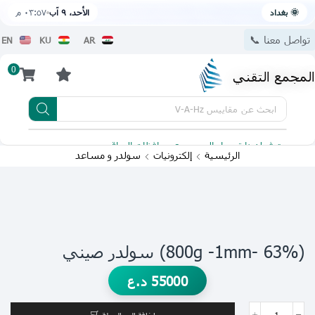
🌞 بغداد
الأحد، ٩ آب
٠٣:٥٧ م
تواصل معنا 📞
EN
KU
AR
0
المجمع التقني
ابحث عن
مقاييس V-A-Hz
يتوفر لدينا توصيل الى جميع محافظات العراق
تطبيقنا 
الرئيسية
إلكترونيات
سولدر و مساعد
(63% -800g -1mm) سولدر صيني
55000
د.ع
إضافة إلى السلة