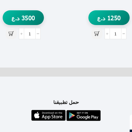
1250
د.ع
3500
د.ع
حمل تطبيقنا