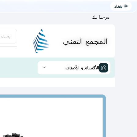
🌞 بغداد
مرحبا بك
ابحث 
المجمع التقني
يتوفر لد
الأقسام و الأصناف