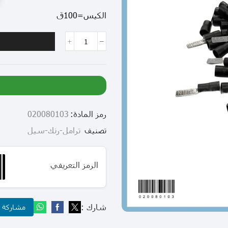
الكيس=100ق
رمز المادة:
020080103
تصنيف
ترامل-رنك-سيل
الرمز التعريفي
شارك :
مشاركة عب