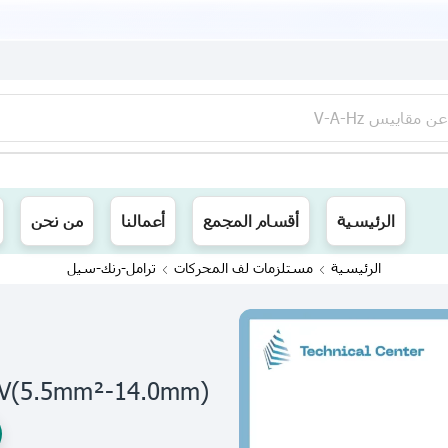
عن
مقاييس V-A-Hz
ينا توصيل الى جميع محافظات العراق
الرئيسية
أقسام المجمع
أعمالنا
من نحن
الرئيسية
مستلزمات لف المحركات
ترامل-رنك-سيل
DBV(5.5mm²-14.0mm)تيرمنل مسطح 