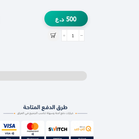
500
د.ع