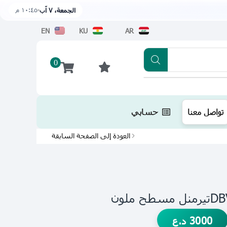
١٠:٤٥ م
الجمعة، ٧ آب
EN
KU
AR
0
تطبيقنا متوفر الآن على متجر أبل اضغط هن
تواصل معنا
حسابي
العودة إلى الصفحة السابقة
ملون
3000
د.ع