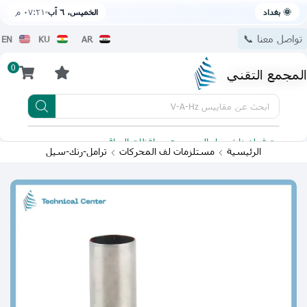
🌞 بغداد
الخميس، ٦ آب
٠٧:٢١ م
تواصل معنا 📞
EN
KU
AR
0
المجمع التقني
ابحث عن
مقاييس V-A-Hz
يتوفر لدينا توصيل الى جميع محافظات العراق
تطبيقنا 
الرئيسية
مستلزمات لف المحركات
ترامل-رنك-سيل