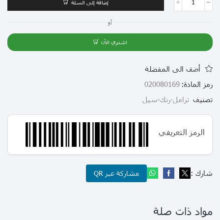
إضافة إلى السلة
أو
اشتري الآن
أضف الى المفضلة
رمز المادة:
020080169
تصنيف
ترامل-رنك-سيل
الرمز التعريفي
شارك :
مشاركة عبر QR
مواد ذات صلة