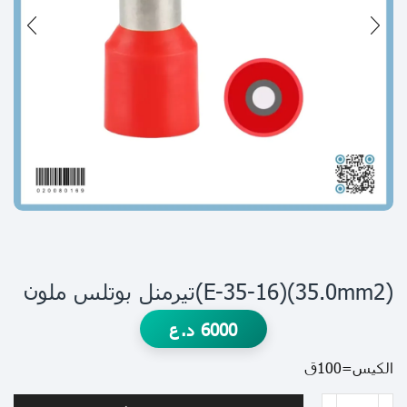
(35.0mm2)(E-35-16)تيرمنل بوتلس ملون
6000
د.ع
الكيس=100ق