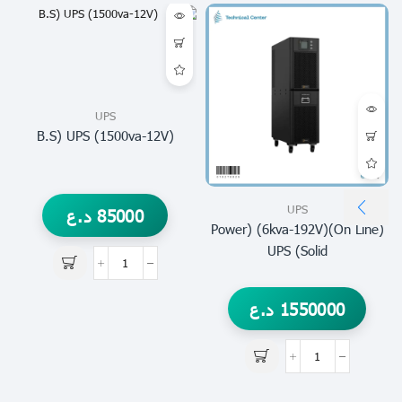
UPS
(1500va-12V) B.S) UPS
UPS
85000
د.ع
(on Line)(6kva-192V) (power
Solid) UPS
1550000
د.ع