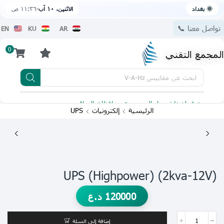
🌞 بغداد
الاثنين، ١٠ آب
١١:٣٦ ص
تواصل معنا 📞
EN
KU
AR
0
المجمع التقني
ابحث عن
مقاييس V-A-Hz
يتوفر لدينا توصيل الى جميع محافظات العراق
تطبيقنا 
الرئيسية
إلكترونيات
UPS
(2kva-12V) (highpower) UPS
120000
د.ع
إضافة إلى السلة