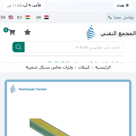
🌞 بغداد
الأحد، ٩ آب
١١:٤٤ ص
تواصل معنا 📞
EN
KU
AR
0
المجمع التقني
ابحث عن
مقاييس V-A-Hz
يتوفر لدينا توصيل الى جميع محافظات العراق
تطبيقنا 
الرئيسية
كيبلات
وايرات نحاس سنكل شعرية