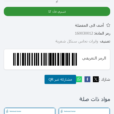
أو
اشتري الآن
أضف الى المفضلة
رمز المادة:
160030012
تصنيف
وايرات نحاس سنكل شعرية
الرمز التعريفي
شارك :
مشاركة عبر QR
مواد ذات صلة