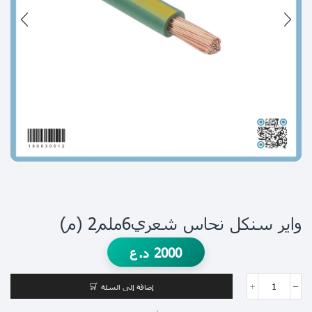
واير سنكل نحاس شعري6ملم2 (م)
2000
د.ع
إضافة إلى السلة