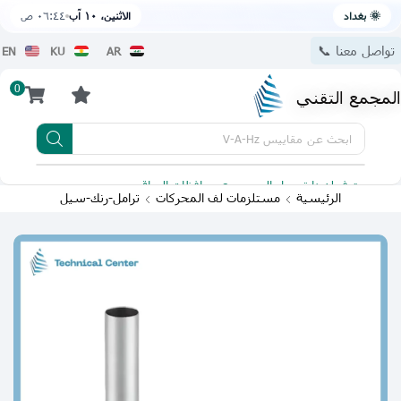
🌞 بغداد
الاثنين، ١٠ آب
٠٦:٤٤ ص
تواصل معنا 📞
EN
KU
AR
0
المجمع التقني
ابحث عن
مقاييس V-A-Hz
يتوفر لدينا توصيل الى جميع محافظات العراق
تطبيقنا 
الرئيسية
مستلزمات لف المحركات
ترامل-رنك-سيل