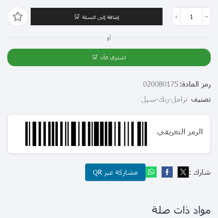
إضافة إلى السلة
أو
اشتري الآن
رمز المادة:
020080175
تصنيف
ترامل-رنك-سيل
الرمز التعريفي
شارك :
مشاركة عبر QR
مواد ذات صلة