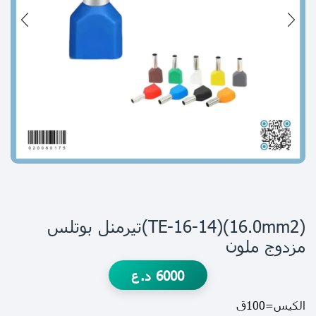
(16.0mm2)(TE-16-14)تيرمنل بوتلس
مزدوج ملون
6000
د.ع
الكيس=100ق