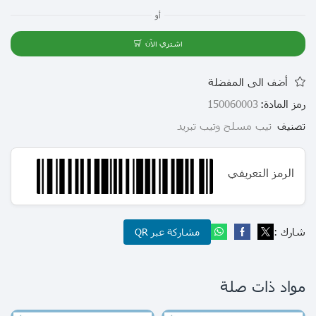
أو
اشتري الآن
أضف الى المفضلة
رمز المادة:
150060003
تصنيف
تيب مسلح وتيب تبريد
الرمز التعريفي
شارك :
مشاركة عبر QR
مواد ذات صلة