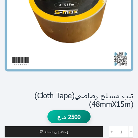
تيب مسلح رصاصي(cloth Tape)
(48mmX15m)
2500
د.ع
إضافة إلى السلة