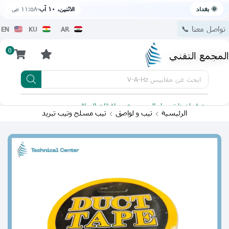
🌞 بغداد
الاثنين، ١٠ آب
١١:٥٨ ص
تواصل معنا 📞
EN
KU
AR
0
المجمع التقني
ابحث عن
مقاييس V-A-Hz
يتوفر لدينا توصيل الى جميع محافظات العراق
تطبيقنا 
الرئيسية
تيب و لواصق
تيب مسلح وتيب تبريد