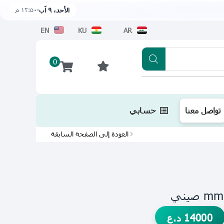
١٢:٥٠ م
الأحد، ٩ آب
EN
KU
AR
0
تطبيقنا متوفر الآن على متجر أبل اضغط هن
تواصل معنا
حسابي
العودة إلى الصفحة السابقة
14000
د.ع