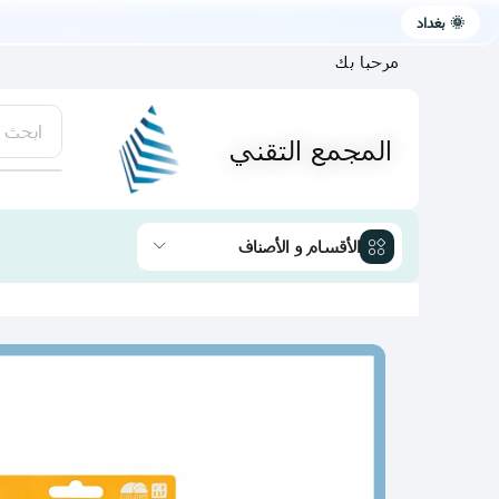
🌞 بغداد
مرحبا بك
ابحث 
المجمع التقني
يتوفر لد
الأقسام و الأصناف