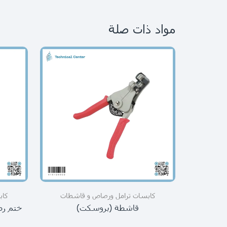
مواد ذات صلة
كابسات ترامل ورصاص و قاشطات
كاب
قاشطة (بروسكت)
ختم رصاصmm(12×6)