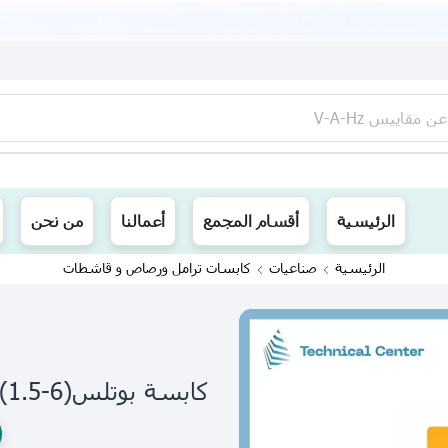
عن
مقاييس V-A-Hz
ينا توصيل الى جميع محافظات العراق
الرئيسية
أقسام المجمع
أعمالنا
من نحن
الرئيسية
صناعيات
كابسات ترامل ورصاص و قاشطات
كابسة بوتلسmm(1.5-6) صيني