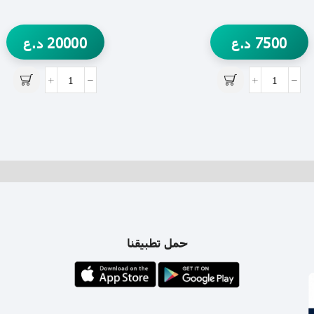
7500
د.ع
20000
د.ع
حمل تطبيقنا