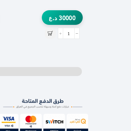
30000
د.ع