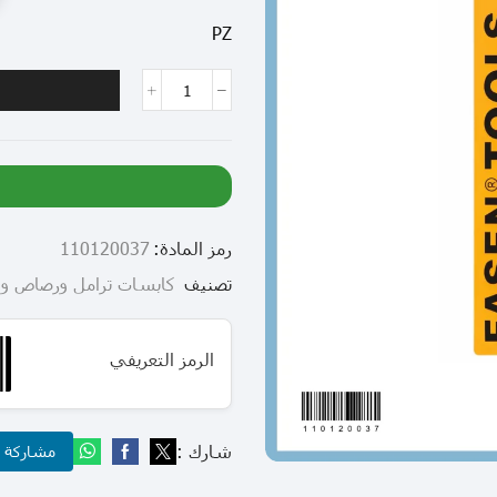
PZ
رمز المادة:
110120037
تصنيف
كابسات ترامل ورصاص و
الرمز التعريفي
شارك :
مشاركة عب