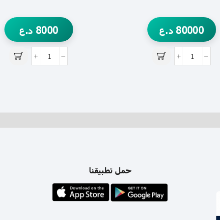
80000
د.ع
8000
د.ع
حمل تطبيقنا