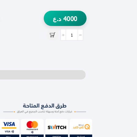
4000
د.ع