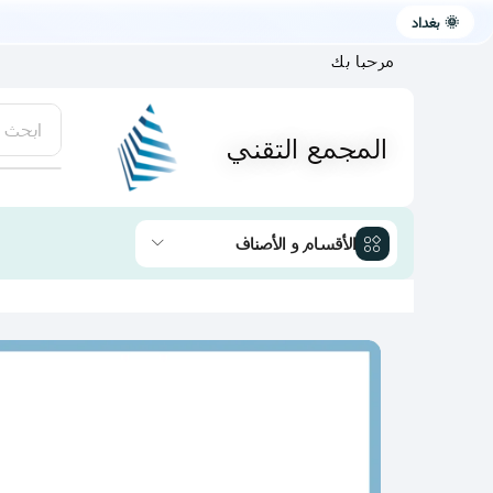
🌞 بغداد
مرحبا بك
ابحث 
المجمع التقني
يتوفر لد
الأقسام و الأصناف