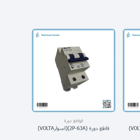
قواطع دورة
قاطع دورة (2P-63A)(اسوارVOLTA)
جوزة ذكية 