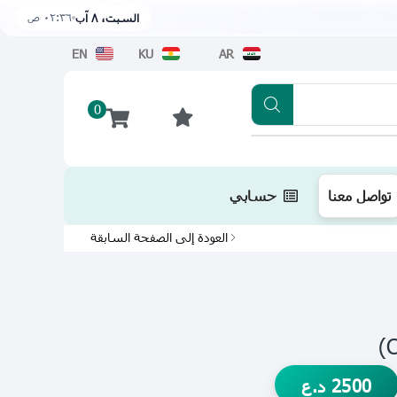
٠٢:٣٦ ص
السبت، ٨ آب
EN
KU
AR
0
تطبيقنا متوفر الآن على متجر أبل اضغط هن
تواصل معنا
حسابي
العودة إلى الصفحة السابقة
2500
د.ع