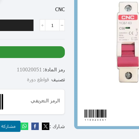
CNC
رمز المادة:
110020051
تصنيف
قواطع دورة
الرمز التعريفي
شارك :
مشاركة عب