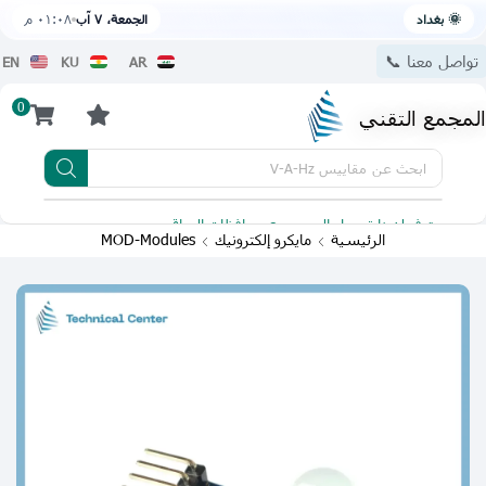
🌞 بغداد
الجمعة، ٧ آب
٠١:٠٨ م
تواصل معنا 📞
EN
KU
AR
0
المجمع التقني
ابحث عن
مقاييس V-A-Hz
يتوفر لدينا توصيل الى جميع محافظات العراق
تطبيقنا 
الرئيسية
مايكرو إلكترونيك
MOD-Modules