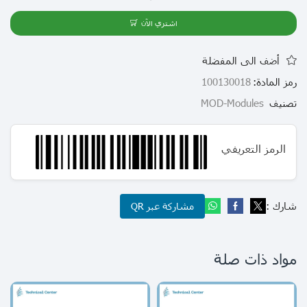
اشتري الآن
أضف الى المفضلة
رمز المادة:
100130018
تصنيف
MOD-Modules
الرمز التعريفي
شارك :
مشاركة عبر QR
مواد ذات صلة