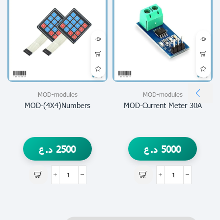
MOD-modules
MOD-modules
MOD-(4X4)numbers
MOD-Current Meter 30A
5000
د.ع
2500
د.ع