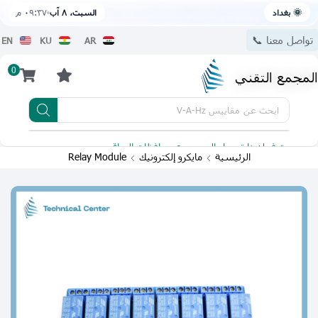
🌞 بغداد
السبت، ٨ آب
٠٩:٣٧ م
تواصل معنا 📞
EN
KU
AR
0
المجمع التقني
ابحث عن
مقاييس V-A-Hz
يتوفر لدينا توصيل الى جميع محافظات العراق
تطبيقنا 
الرئيسية
مايكرو إلكترونيك
Relay Module