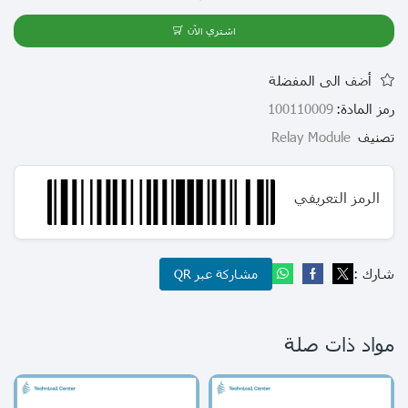
اشتري الآن
أضف الى المفضلة
رمز المادة:
100110009
تصنيف
Relay Module
الرمز التعريفي
شارك :
مشاركة عبر QR
مواد ذات صلة