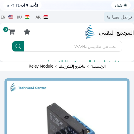
🌞 بغداد
الأحد، ٩ آب
٠٢:٢٤ م
تواصل معنا 📞
EN
KU
AR
0
المجمع التقني
ابحث عن
مقاييس V-A-Hz
يتوفر لدينا توصيل الى جميع محافظات العراق
تطبيقنا 
الرئيسية
مايكرو إلكترونيك
Relay Module