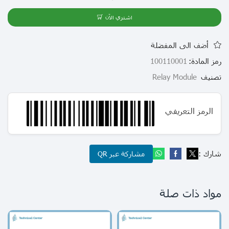
اشتري الآن
أضف الى المفضلة
رمز المادة:
100110001
تصنيف
Relay Module
الرمز التعريفي
شارك :
مشاركة عبر QR
مواد ذات صلة