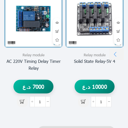
Relay module
Relay module
AC 220V Timing Delay Timer
4 Solid State Relay-5V
Relay
10000
د.ع
7000
د.ع