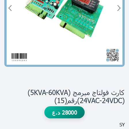
كارت فولتاج مبرمج (5KVA-60KVA)
(24VAC-24VDC)رقم(15)
28000
د.ع
SY