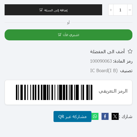
إضافة إلى السلة
أو
اشتري الآن
أضف الى المفضلة
رمز المادة:
100090063
تصنيف
(I B)IC Board
الرمز التعريفي
شارك :
مشاركة عبر QR