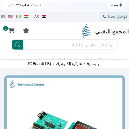
🌞 بغداد
السبت، ٨ آب
١٠:٣٦ ص
تواصل معنا 📞
EN
KU
AR
0
المجمع التقني
ابحث عن
مقاييس V-A-Hz
يتوفر لدينا توصيل الى جميع محافظات العراق
تطبيقنا 
الرئيسية
مايكرو إلكترونيك
(I B)IC Board