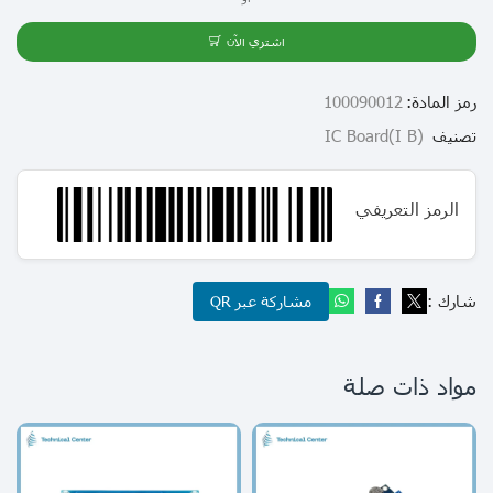
اشتري الآن
رمز المادة:
100090012
تصنيف
(I B)IC Board
الرمز التعريفي
شارك :
مشاركة عبر QR
مواد ذات صلة