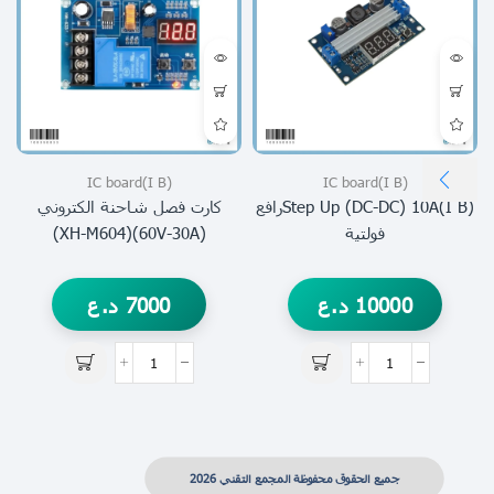
(I B)IC board
(I B)IC board
(I B)step Up (DC-DC) 10Aرافع
كارت فصل شاحنة الكتروني
فولتية
(60V-30A)(XH-M604)
10000
د.ع
7000
د.ع
جميع الحقوق محفوظة المجمع التقني 2026