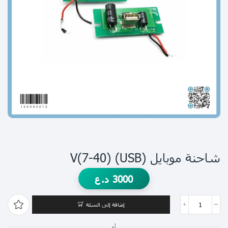
شاحنة موبايل (USB) V(7-40)
3000
د.ع
إضافة إلى السلة
أو