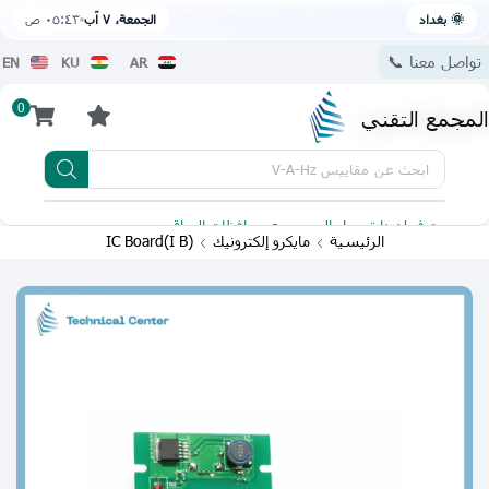
🌞 بغداد
الجمعة، ٧ آب
٠٥:٤٣ ص
تواصل معنا 📞
EN
KU
AR
0
المجمع التقني
ابحث عن
مقاييس V-A-Hz
يتوفر لدينا توصيل الى جميع محافظات العراق
تطبيقنا 
الرئيسية
مايكرو إلكترونيك
(I B)IC Board