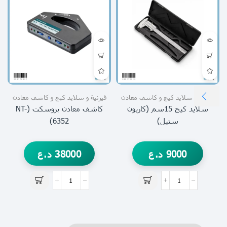
فيرنية و سلايد كيج و كاشف معادن
فيرنية و سلايد كيج و كاشف معادن
سلايد كيج 15سم (كاربون
كاشف معادن بروسكت (NT-
ستيل)
6352)
9000
د.ع
38000
د.ع