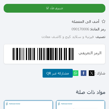
اشتري الآن
أضف الى المفضلة
رمز المادة:
090170006
تصنيف
فيرنية و سلايد كيج و كاشف معادن
الرمز التعريفي
شارك :
مشاركة عبر QR
مواد ذات صلة