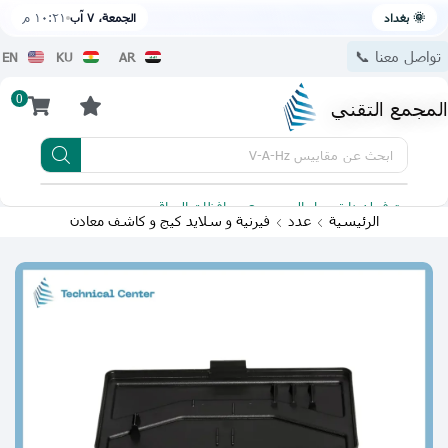
🌞 بغداد
الجمعة، ٧ آب
١٠:٢١ م
تواصل معنا 📞
EN
KU
AR
0
المجمع التقني
ابحث عن
مقاييس V-A-Hz
يتوفر لدينا توصيل الى جميع محافظات العراق
تطبيقنا 
الرئيسية
عدد
فيرنية و سلايد كيج و كاشف معادن