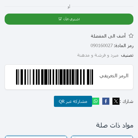
أو
اشتري الآن
أضف الى المفضلة
رمز المادة:
090160027
تصنيف
مبرد و فرشة و مدهنة
الرمز التعريفي
شارك :
مشاركة عبر QR
مواد ذات صلة