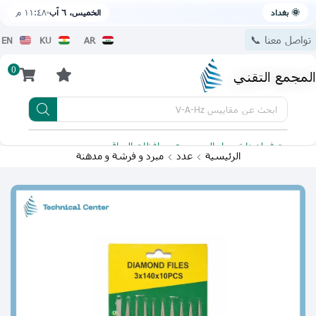
🌞 بغداد
الخميس، ٦ آب
١١:٤٨ م
تواصل معنا 📞
EN
KU
AR
0
المجمع التقني
ابحث عن
مقاييس V-A-Hz
يتوفر لدينا توصيل الى جميع محافظات العراق
تطبيقنا 
الرئيسية
عدد
مبرد و فرشة و مدهنة