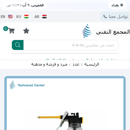
🌞 بغداد
الخميس، ٦ آب
١١:٣١ ص
تواصل معنا 📞
EN
KU
AR
0
المجمع التقني
ابحث عن
مقاييس V-A-Hz
يتوفر لدينا توصيل الى جميع محافظات العراق
تطبيقنا 
الرئيسية
عدد
مبرد و فرشة و مدهنة