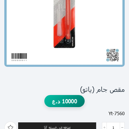
مقص جام (ياتو)
10000
د.ع
Yt-7560
إضافة إلى السلة