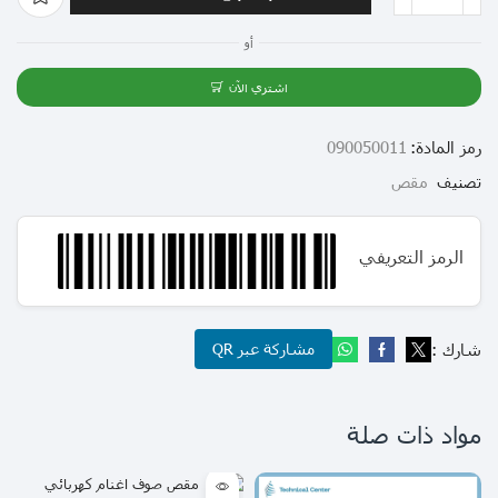
أو
اشتري الآن
رمز المادة:
090050011
تصنيف
مقص
الرمز التعريفي
شارك :
مشاركة عبر QR
مواد ذات صلة