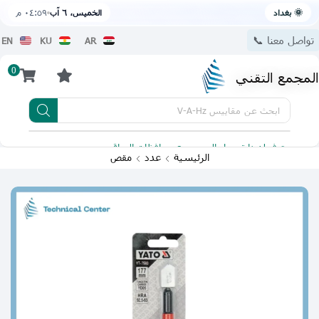
🌞 بغداد
الخميس، ٦ آب
٠٤:٥٩ م
تواصل معنا 📞
EN
KU
AR
0
المجمع التقني
ابحث عن
مقاييس V-A-Hz
يتوفر لدينا توصيل الى جميع محافظات العراق
تطبيقنا 
الرئيسية
عدد
مقص