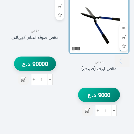
مقص
مقص صوف اغنام كهربائي
مقص
90000
د.ع
مقص ازرق (صيني)
9000
د.ع