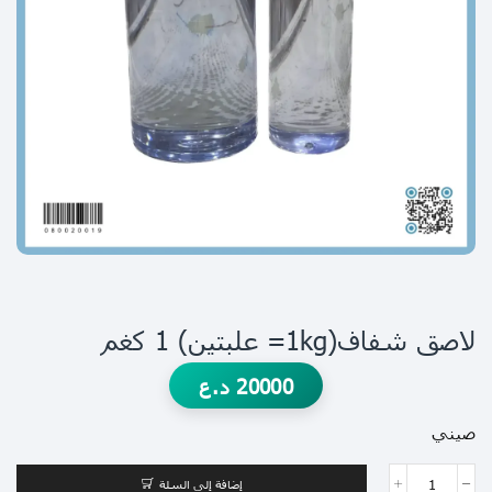
لاصق شفاف(1kg= علبتين) 1 كغم
20000
د.ع
صيني
إضافة إلى السلة