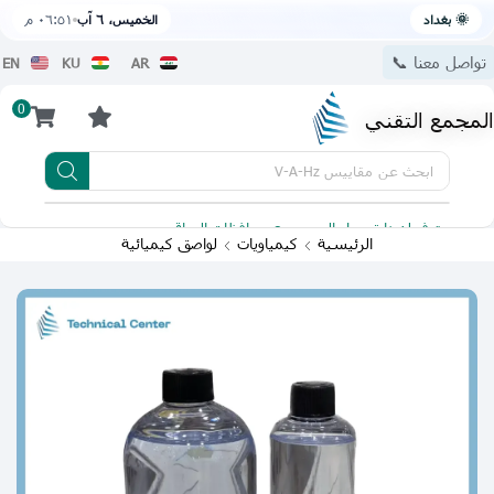
🌞 بغداد
الخميس، ٦ آب
٠٦:٥١ م
تواصل معنا 📞
EN
KU
AR
0
المجمع التقني
ابحث عن
مقاييس V-A-Hz
يتوفر لدينا توصيل الى جميع محافظات العراق
تطبيقنا 
الرئيسية
كيمياويات
لواصق كيميائية