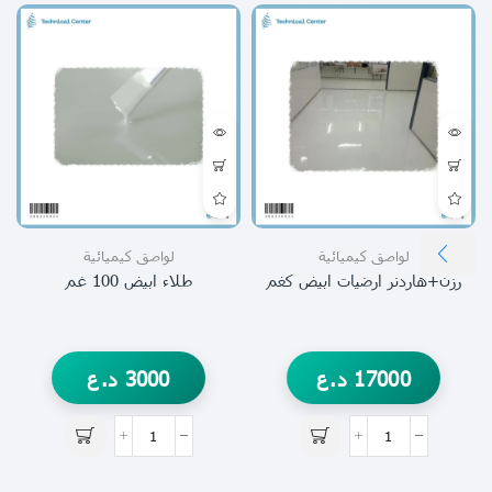
لواصق كيميائية
لواصق كيميائية
رزن+هاردنر ارضيات ابيض كغم
طلاء ابيض 100 غم
17000
د.ع
3000
د.ع