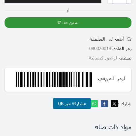
أو
اشتري الآن
أضف الى المفضلة
رمز المادة:
080020019
تصنيف
لواصق كيميائية
الرمز التعريفي
شارك :
مشاركة عبر QR
مواد ذات صلة