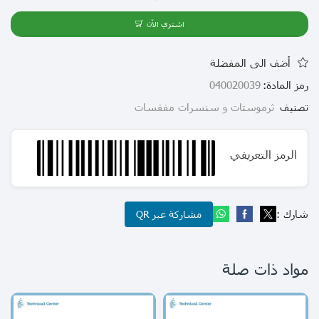
اشتري الآن
أضف الى المفضلة
رمز المادة:
040020039
تصنيف
ثرموستات و سنسرات مفقسات
الرمز التعريفي
شارك :
مشاركة عبر QR
مواد ذات صلة