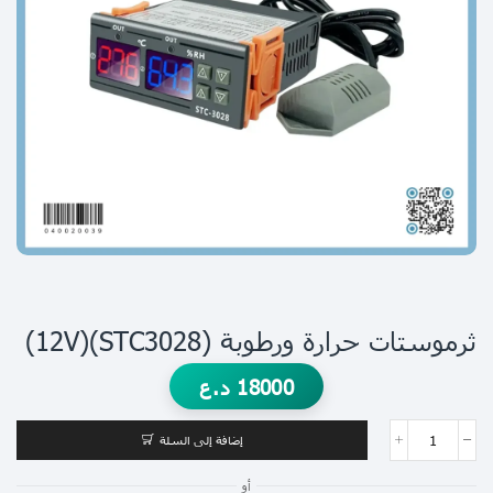
ثرموستات حرارة ورطوبة (STC3028)(12V)
18000
د.ع
إضافة إلى السلة
أو