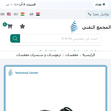
🌞 بغداد
السبت، ٨ آب
١٠:٤٥ ص
تواصل معنا 📞
EN
KU
AR
0
المجمع التقني
ابحث عن
مقاييس V-A-Hz
يتوفر لدينا توصيل الى جميع محافظات العراق
تطبيقنا 
الرئيسية
مفقسات
ثرموستات و سنسرات مفقسات