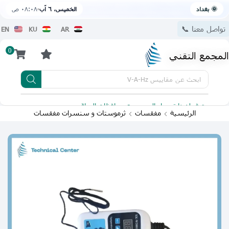
🌞 بغداد
الخميس، ٦ آب
٠٨:٠٨ ص
تواصل معنا 📞
EN
KU
AR
0
المجمع التقني
ابحث عن
مقاييس V-A-Hz
يتوفر لدينا توصيل الى جميع محافظات العراق
تطبيقنا 
الرئيسية
مفقسات
ثرموستات و سنسرات مفقسات