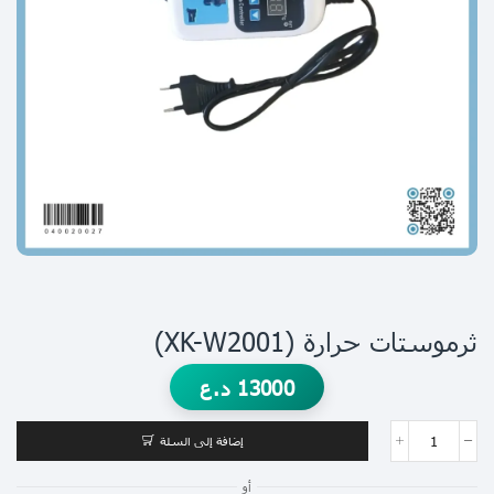
ثرموستات حرارة (XK-W2001)
13000
د.ع
إضافة إلى السلة
أو