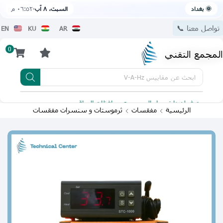
🌞 بغداد
السبت، ٨ آب
٠٦:٥٢ م
تواصل معنا 📞
EN
KU
AR
0
المجمع التقني
ابحث عن
مقاييس V-A-Hz
يتوفر لدينا توصيل الى جميع محافظات العراق
تطبيقنا 
الرئيسية
مفقسات
ثرموستات و سنسرات مفقسات