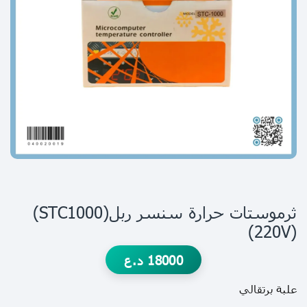
ثرموستات حرارة سنسر ربل(STC1000)
(220V)
18000
د.ع
علبة برتقالي