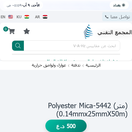
🌞 بغداد
الأحد، ٩ آب
٠٥:٥٩ ص
تواصل معنا 📞
EN
KU
AR
0
المجمع التقني
ابحث عن
مقاييس V-A-Hz
يتوفر لدينا توصيل الى جميع محافظات العراق
تطبيقنا 
الرئيسية
تدفئة
عوازل ولواصق حرارية
(متر) Polyester Mica-5442
(0.14mmx25mmX50m)
500
د.ع