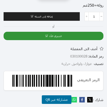
رولة=250غم
إضافة إلى السلة
أو
اشتري الآن
أضف الى المفضلة
رمز المادة:
030100028
تصنيف
عوازل ولواصق حرارية
الرمز التعريفي
شارك :
مشاركة عبر QR