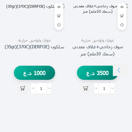
عوازل ولواصق حرارية
عوازل ولواصق حرارية
صوف زجاجي+غلاف معدني
سلكون (DERFOE)(370C)(35gr)
(سمك 10ملم) متر
3500
د.ع
1000
د.ع