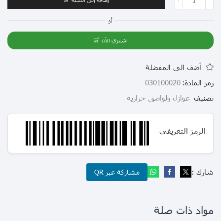
أو
اشتري الآن
أضف الى المفضلة
رمز المادة:
030100020
تصنيف
عوازل ولواصق حرارية
الرمز التعريفي
شارك :
مشاركة عبر QR
مواد ذات صلة