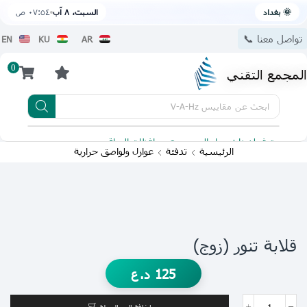
🌞 بغداد
السبت، ٨ آب
٠٧:٥٤ ص
تواصل معنا 📞
EN
KU
AR
0
المجمع التقني
ابحث عن
مقاييس V-A-Hz
يتوفر لدينا توصيل الى جميع محافظات العراق
تطبيقنا 
الرئيسية
تدفئة
عوازل ولواصق حرارية
قلابة تنور (زوج)
125
د.ع
إضافة إلى السلة