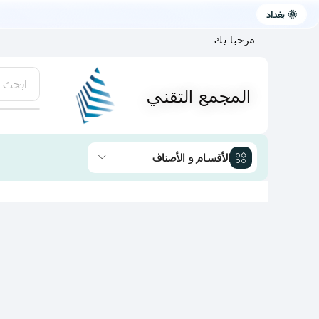
🌞 بغداد
مرحبا بك
ابحث 
المجمع التقني
يتوفر لد
الأقسام و الأصناف