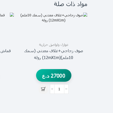
مواد ذات صلة
عوازل ولواصق حرارية
صوف زجاجي+غلاف معدني (سمك
10ملم)(12mX1m) رولة
27000
د.ع