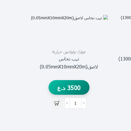
عوازل ولواصق حرارية
قماش ناري (سمك 0.6mm)(1300C)
تيب نحاس
لاصق(0.05mmX10mmX20m)
3500
د.ع
ع