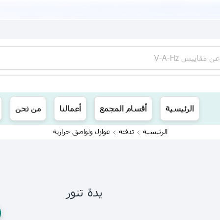
عن
مقاييس V-A-Hz
ينا توصيل الى جميع محافظات العراق
الرئيسية
أقسام المجمع
أعمالنا
من نحن
الرئيسية
تدفئة
عوازل ولواصق حرارية
يدة تنور