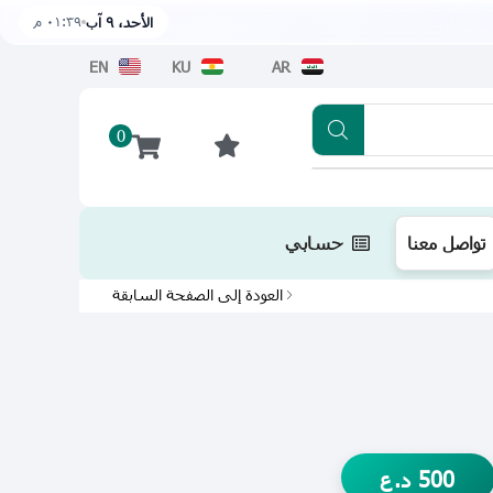
٠١:٣٩ م
الأحد، ٩ آب
EN
KU
AR
0
تطبيقنا متوفر الآن على متجر أبل اضغط هن
تواصل معنا
حسابي
العودة إلى الصفحة السابقة
500
د.ع