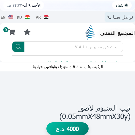
🌞 بغداد
الأحد، ٩ آب
١٢:٣٣ ص
تواصل معنا 📞
EN
KU
AR
0
المجمع التقني
ابحث عن
مقاييس V-A-Hz
يتوفر لدينا توصيل الى جميع محافظات العراق
تطبيقنا 
الرئيسية
تدفئة
عوازل ولواصق حرارية
تيب المنيوم لاصق
(0.05mmX48mmX30y)
4000
د.ع