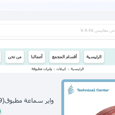
عن
مقاييس V-A-Hz
ينا توصيل الى جميع محافظات العراق
الرئيسية
أقسام المجمع
أعمالنا
من نحن
الرئيسية
كيبلات
وايرات مطبوقة
واير سماعة مطبوقmm(3.2X6.9) (اللفة=50م)