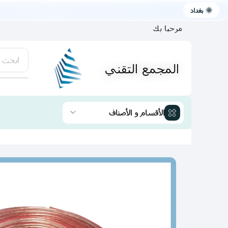
🌞 بغداد
مرحبا بك
ابحث 
المجمع التقني
يتوفر لد
الأقسام و الأصناف