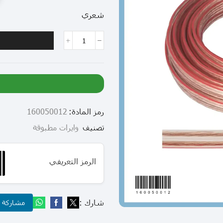
شعري
رمز المادة:
160050012
تصنيف
وايرات مطبوقة
الرمز التعريفي
شارك :
مشاركة عب