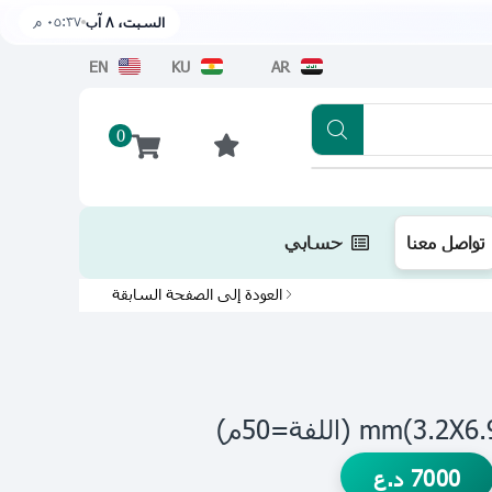
٠٥:٣٧ م
السبت، ٨ آب
EN
KU
AR
0
تطبيقنا متوفر الآن على متجر أبل اضغط هن
تواصل معنا
حسابي
العودة إلى الصفحة السابقة
7000
د.ع