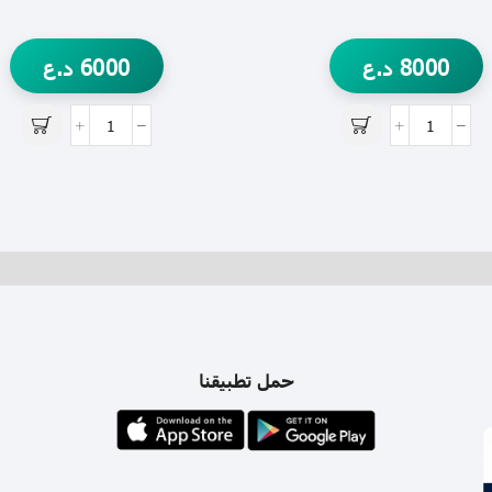
8000
د.ع
6000
د.ع
حمل تطبيقنا