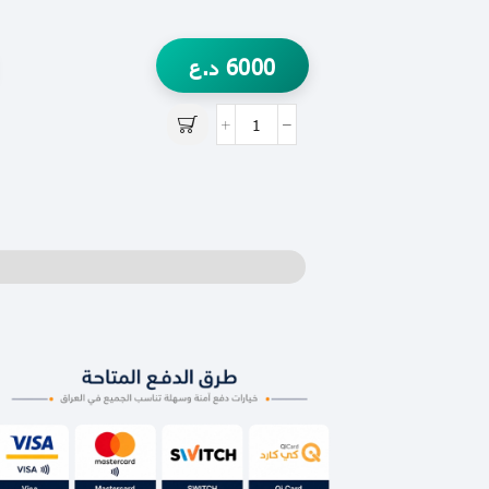
6000
د.ع