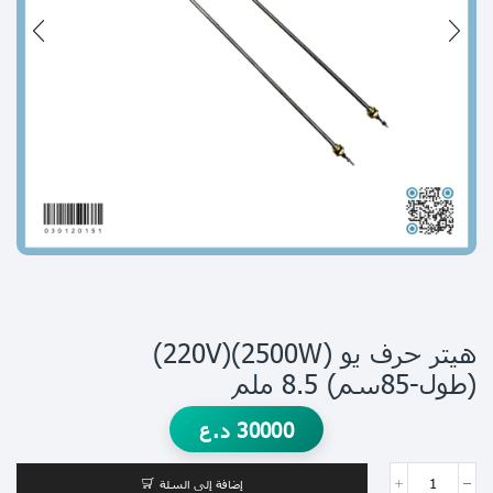
هيتر حرف يو (2500W)(220V)
(طول-85سم) 8.5 ملم
30000
د.ع
إضافة إلى السلة