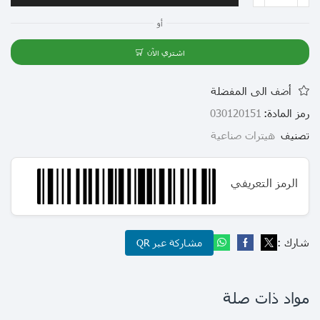
أو
اشتري الآن
أضف الى المفضلة
رمز المادة:
030120151
تصنيف
هيترات صناعية
الرمز التعريفي
شارك :
مشاركة عبر QR
مواد ذات صلة