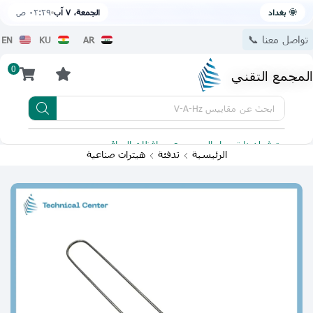
🌞 بغداد
الجمعة، ٧ آب
٠٢:٢٩ ص
تواصل معنا 📞
EN
KU
AR
0
المجمع التقني
ابحث عن
مقاييس V-A-Hz
يتوفر لدينا توصيل الى جميع محافظات العراق
تطبيقنا 
الرئيسية
تدفئة
هيترات صناعية