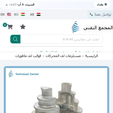
🌞 بغداد
السبت، ٨ آب
٠٥:٤٢ م
تواصل معنا 📞
EN
KU
AR
0
المجمع التقني
ابحث عن
مقاييس V-A-Hz
يتوفر لدينا توصيل الى جميع محافظات العراق
تطبيقنا 
الرئيسية
مستلزمات لف المحركات
قوالب لف ماطورات