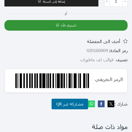
إضافة إلى السلة
أو
اشتري الآن
أضف الى المفضلة
رمز المادة:
020160004
تصنيف
قوالب لف ماطورات
الرمز التعريفي
شارك :
مشاركة عبر QR
مواد ذات صلة