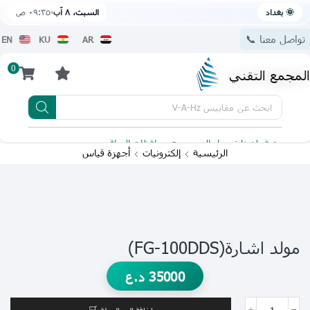
🌞 بغداد
السبت، ٨ آب
٠٩:٣٥ ص
تواصل معنا 📞
EN
KU
AR
0
المجمع التقني
ابحث عن
مقاييس V-A-Hz
يتوفر لدينا توصيل الى جميع محافظات العراق
تطبيقنا 
الرئيسية
إلكترونيات
أجهزة قياس
مولد اشارة(FG-100DDS)
35000
د.ع
إضافة إلى السلة