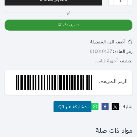
أو
اشتري الآن
أضف الى المفضلة
رمز المادة:
010010137
تصنيف
أجهزة قياس
الرمز التعريفي
شارك :
مشاركة عبر QR
مواد ذات صلة