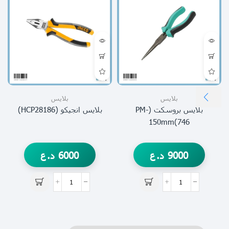
بلايس
بلايس
بلايس بروسكت (PM-
بلايس انجيكو (HCP28186)
746)150mm
9000
د.ع
6000
د.ع