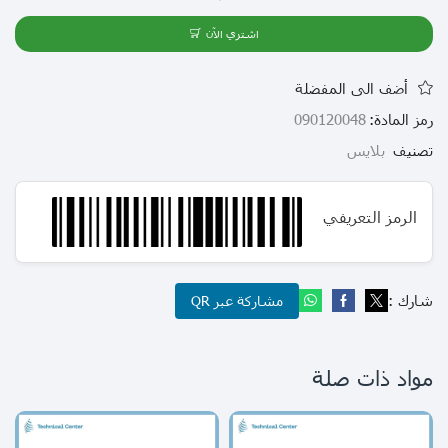
اشتري الآن
أضف الى المفضلة
رمز المادة:
090120048
تصنيف
بلايس
الرمز التعريفي
شارك :
مشاركة عبر QR
مواد ذات صلة