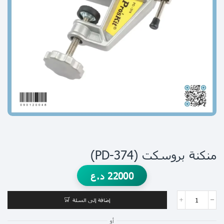
منكنة بروسكت (PD-374)
22000
د.ع
إضافة إلى السلة
أو