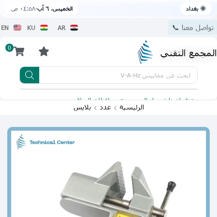
🌞 بغداد
الخميس، ٦ آب
٠٤:٥٨ ص
تواصل معنا 📞
EN
KU
AR
0
المجمع التقني
ابحث عن
مقاييس V-A-Hz
يتوفر لدينا توصيل الى جميع محافظات العراق
تطبيقنا 
الرئيسية
عدد
بلايس