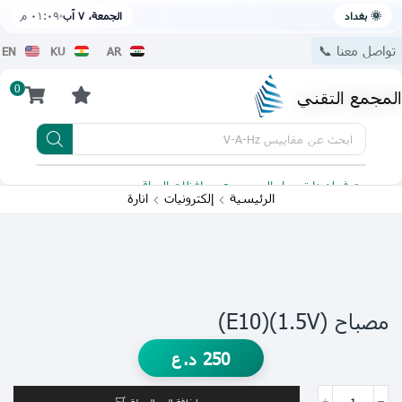
🌞 بغداد
الجمعة، ٧ آب
٠١:٠٩ م
تواصل معنا 📞
EN
KU
AR
0
المجمع التقني
ابحث عن
مقاييس V-A-Hz
يتوفر لدينا توصيل الى جميع محافظات العراق
تطبيقنا 
الرئيسية
إلكترونيات
انارة
مصباح (1.5V)(E10)
250
د.ع
إضافة إلى السلة