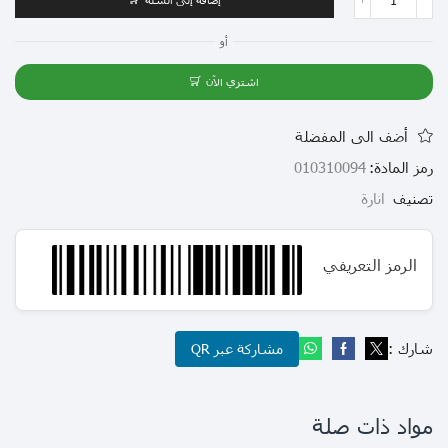
أو
اشتري الآن
أضف الى المفضلة
رمز المادة:
010310094
تصنيف
انارة
الرمز التعريفي
شارك :
مشاركة عبر QR
مواد ذات صلة