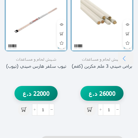
شيش لحام و مساعدات
شيش لحام و مساعدات
براص صيني 3 ملم مكربن (كغم)
تيوب سلفر هارس صيني (تيوب)
26000
د.ع
22000
د.ع