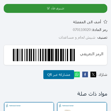
اشتري الآن
أضف الى المفضلة
رمز المادة:
070110020
تصنيف
شيش لحام و مساعدات
الرمز التعريفي
شارك :
مشاركة عبر QR
مواد ذات صلة