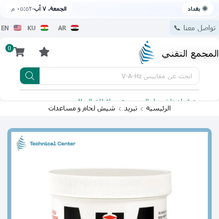
🌞 بغداد
الجمعة، ٧ آب
٠٥:٥٢ م
تواصل معنا 📞
EN
KU
AR
0
المجمع التقني
ابحث عن
مقاييس V-A-Hz
يتوفر لدينا توصيل الى جميع محافظات العراق
تطبيقنا 
الرئيسية
تبريد
شيش لحام و مساعدات