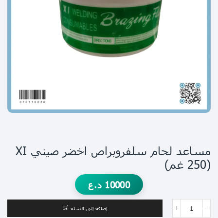
مساعد لحام سلفروبراص اخضر صيني XI
(250 غم)
10000
د.ع
إضافة إلى السلة