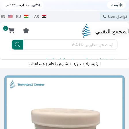
🌞 بغداد
الاثنين، ١٠ آب
١٢:١٠ م
تواصل معنا 📞
EN
KU
AR
0
المجمع التقني
ابحث عن
مقاييس V-A-Hz
يتوفر لدينا توصيل الى جميع محافظات العراق
تطبيقنا 
الرئيسية
تبريد
شيش لحام و مساعدات