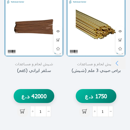
شيش لحام و مساعدات
شيش لحام و مساعدات
براص صيني 3 ملم (شيش)
سلفر ايراني (كغم)
1750
د.ع
42000
د.ع