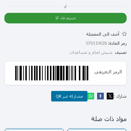
أو
اشتري الآن
أضف الى المفضلة
رمز المادة:
070110026
تصنيف
شيش لحام و مساعدات
الرمز التعريفي
شارك :
مشاركة عبر QR
مواد ذات صلة