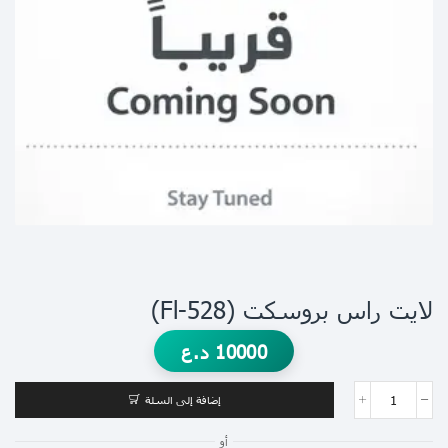
لايت راس بروسكت (Fl-528)
10000
د.ع
إضافة إلى السلة
أو