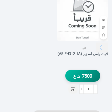
لايت
لايت راس اسوار (AS-EH312-1A)
7500
د.ع