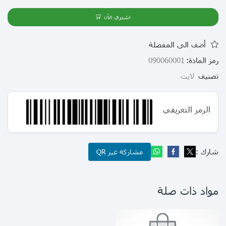
اشتري الآن
أضف الى المفضلة
رمز المادة:
090060001
تصنيف
لايت
الرمز التعريفي
شارك :
مشاركة عبر QR
مواد ذات صلة