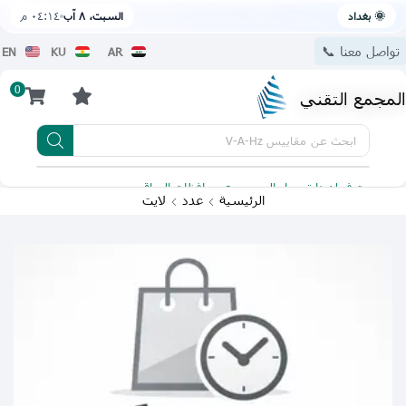
🌞 بغداد
السبت، ٨ آب
٠٤:١٤ م
تواصل معنا 📞
EN
KU
AR
0
المجمع التقني
ابحث عن
مقاييس V-A-Hz
يتوفر لدينا توصيل الى جميع محافظات العراق
تطبيقنا 
الرئيسية
عدد
لايت