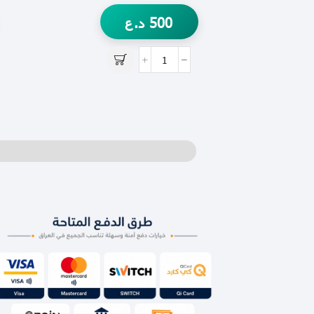
500
د.ع