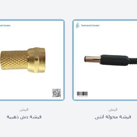
فيش
فيش
فيشة محولة انثى
فيشة دش ذهبية