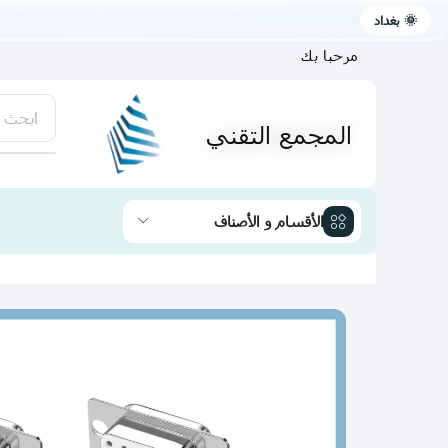
🌞 بغداد
مرحبا بك
ابحث 
المجمع التقني
يتوفر لد
الأقسام و الأصناف