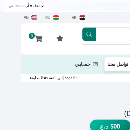
٠٨:٥٥ ص
الجمعة، ٧ آب
EN
KU
AR
0
تطبيقنا متوفر الآن على متجر أبل اضغط هن
تواصل معنا
حسابي
العودة إلى الصفحة السابقة
500
د.ع