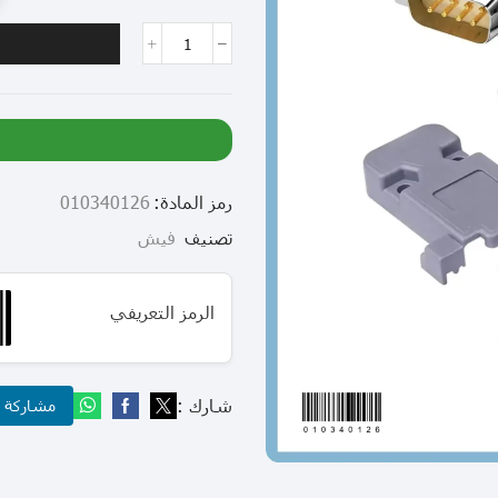
رمز المادة:
010340126
تصنيف
فيش
الرمز التعريفي
شارك :
مشاركة عب