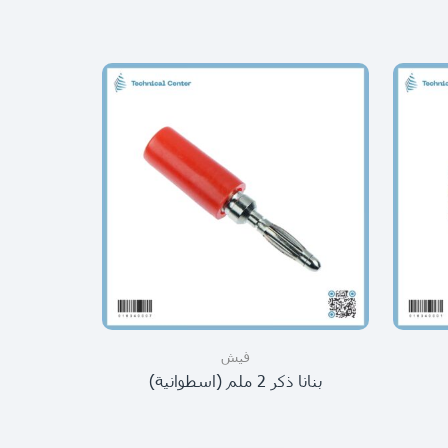
فيش
بنانا ذكر 2 ملم (اسطوانية)
ف