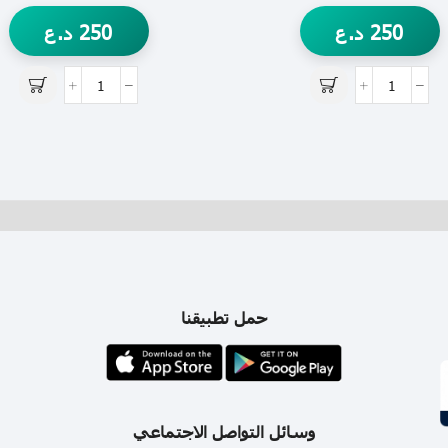
250
د.ع
250
د.ع
حمل تطبيقنا
وسائل التواصل الاجتماعي