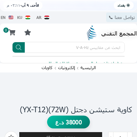
🌞 بغداد
الأحد، ٩ آب
٠٣:١١ م
تواصل معنا 📞
EN
KU
AR
0
المجمع التقني
ابحث عن
مقاييس V-A-Hz
يتوفر لدينا توصيل الى جميع محافظات العراق
تطبيقنا 
الرئيسية
إلكترونيات
كاويات
كاوية ستيشن دجتل (72W)(YX-T12)
38000
د.ع