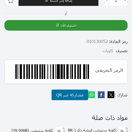
إضافة إلى السلة
أو
اشتري الآن
رمز المادة:
010130052
تصنيف
كاويات
الرمز التعريفي
شارك :
مشاركة عبر QR
مواد ذات صلة