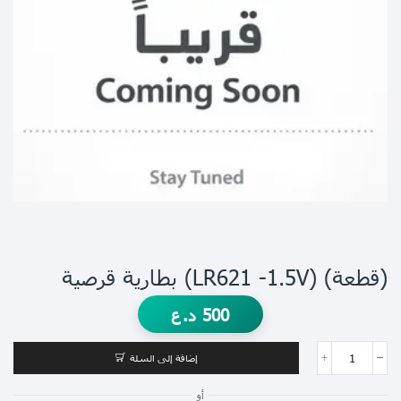
(قطعة) (LR621 -1.5V) بطارية قرصية
500
د.ع
إضافة إلى السلة
أو