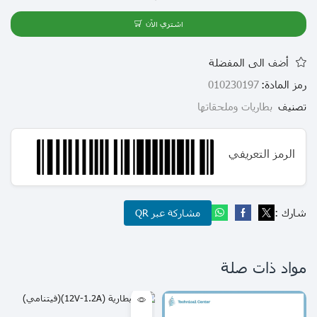
اشتري الآن
أضف الى المفضلة
رمز المادة:
010230197
تصنيف
بطاريات وملحقاتها
الرمز التعريفي
شارك :
مشاركة عبر QR
مواد ذات صلة