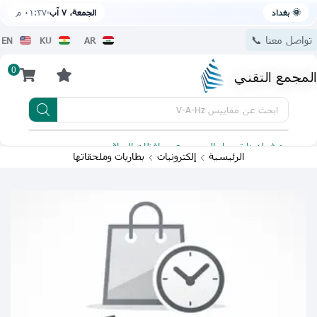
🌞 بغداد
الجمعة، ٧ آب
٠١:٣٧ م
تواصل معنا 📞
EN
KU
AR
0
المجمع التقني
ابحث عن
مقاييس V-A-Hz
يتوفر لدينا توصيل الى جميع محافظات العراق
تطبيقنا 
الرئيسية
إلكترونيات
بطاريات وملحقاتها