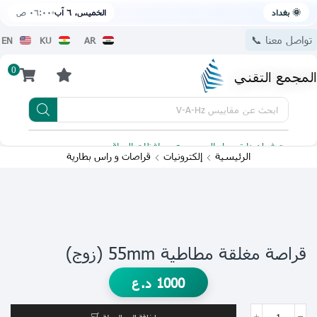
🌞 بغداد
الخميس، ٦ آب
٠٦:٠٠ ص
تواصل معنا 📞
EN
KU
AR
0
المجمع التقني
ابحث عن
مقاييس V-A-Hz
يتوفر لدينا توصيل الى جميع محافظات العراق
تطبيقنا 
الرئيسية
إلكترونيات
قراصات و راس بطارية
قراصة مغلقة مطاطية 55mm (زوج)
1000
د.ع
إضافة إلى السلة