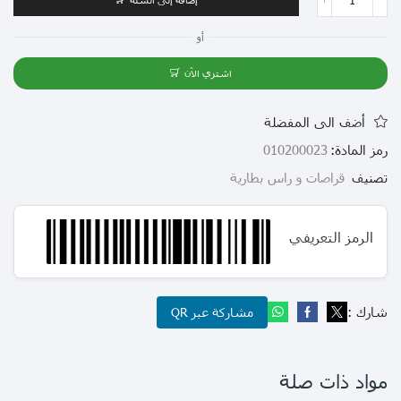
أو
اشتري الآن
أضف الى المفضلة
رمز المادة:
010200023
تصنيف
قراصات و راس بطارية
الرمز التعريفي
شارك :
مشاركة عبر QR
مواد ذات صلة