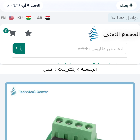
🌞 بغداد
الأحد، ٩ آب
٠٦:٢٤ م
تواصل معنا 📞
EN
KU
AR
0
المجمع التقني
ابحث عن
مقاييس V-A-Hz
يتوفر لدينا توصيل الى جميع محافظات العراق
تطبيقنا 
الرئيسية
إلكترونيات
فيش