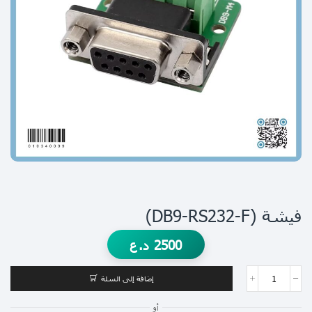
فيشة (DB9-RS232-F)
2500
د.ع
إضافة إلى السلة
أو