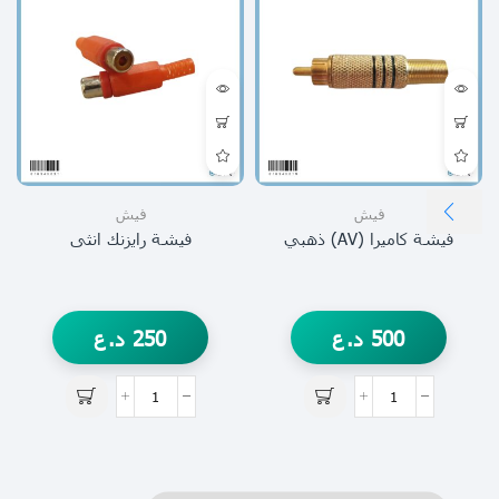
فيش
فيش
فيشة كاميرا (AV) ذهبي
فيشة رايزنك انثى
500
د.ع
250
د.ع