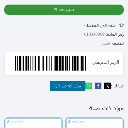
اشتري الآن
أضف الى المفضلة
رمز المادة:
010340099
تصنيف
فيش
الرمز التعريفي
شارك :
مشاركة عبر QR
مواد ذات صلة