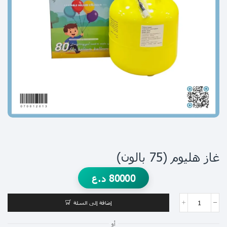
غاز هليوم (75 بالون)
80000
د.ع
إضافة إلى السلة
أو