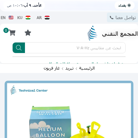
🌞 بغداد
الأحد، ٩ آب
١٠:٠٦ ص
تواصل معنا 📞
EN
KU
AR
0
المجمع التقني
ابحث عن
مقاييس V-A-Hz
يتوفر لدينا توصيل الى جميع محافظات العراق
تطبيقنا 
الرئيسية
تبريد
غاز فريون