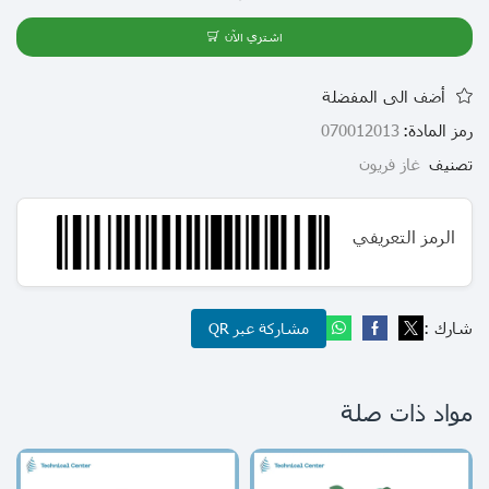
اشتري الآن
أضف الى المفضلة
رمز المادة:
070012013
تصنيف
غاز فريون
الرمز التعريفي
شارك :
مشاركة عبر QR
مواد ذات صلة