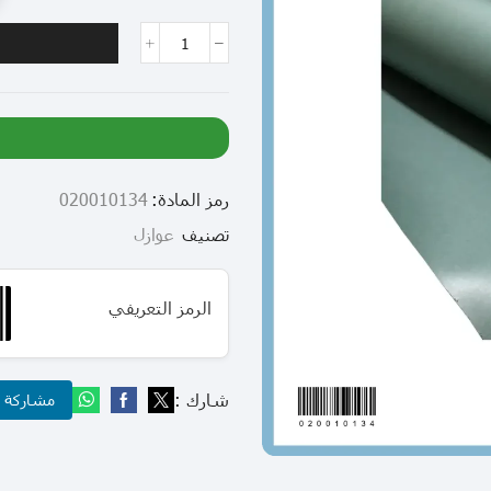
رمز المادة:
020010134
تصنيف
عوازل
الرمز التعريفي
شارك :
مشاركة عب