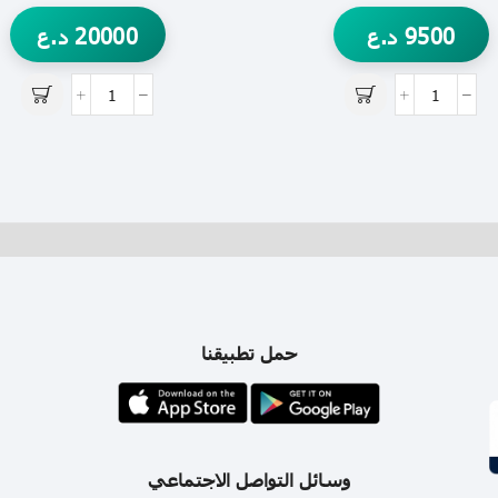
9500
د.ع
20000
د.ع
حمل تطبيقنا
وسائل التواصل الاجتماعي