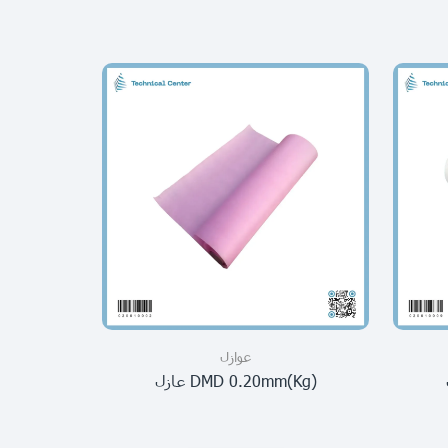
عوازل
(kg)DMD 0.20mm عازل
(m) 0.10mm عازل بولستر ابيض