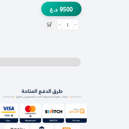
9500
د.ع