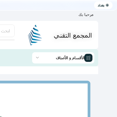
🌞 بغداد
مرحبا بك
ابحث 
المجمع التقني
يتوفر لد
الأقسام و الأصناف