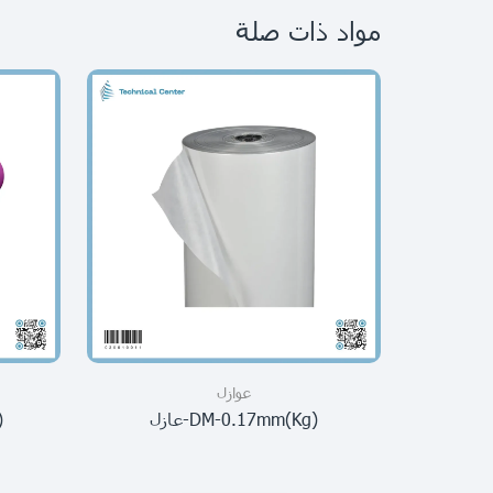
مواد ذات صلة
عوازل
(kg)DM-0.17mm-عازل
( 0.17mm