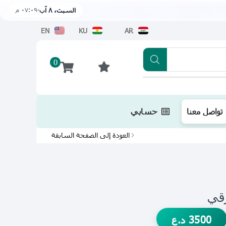
٠٧:٠٩ م
السبت، ٨ آب
EN
KU
AR
0
تطبيقنا متوفر الآن على متجر أبل اضغط هن
تواصل معنا
حسابي
العودة إلى الصفحة السابقة
3500
د.ع