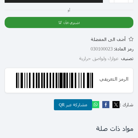
أو
اشتري الآن
أضف الى المفضلة
رمز المادة:
030100023
تصنيف
عوازل ولواصق حرارية
الرمز التعريفي
شارك :
مشاركة عبر QR
مواد ذات صلة