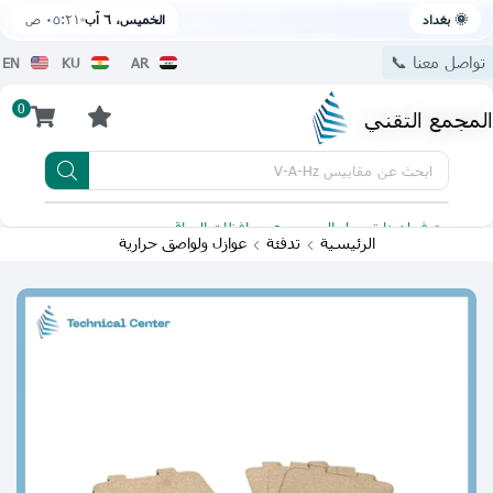
🌞 بغداد
الخميس، ٦ آب
٠٥:٢١ ص
تواصل معنا 📞
EN
KU
AR
0
المجمع التقني
ابحث عن
مقاييس V-A-Hz
يتوفر لدينا توصيل الى جميع محافظات العراق
تطبيقنا 
الرئيسية
تدفئة
عوازل ولواصق حرارية