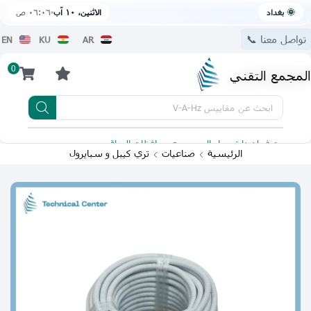
🌞 بغداد
الاثنين، ١٠ آب
٠٦:٠٦ ص
تواصل معنا 📞
EN
KU
AR
0
المجمع التقني
ابحث عن
مقاييس V-A-Hz
يتوفر لدينا توصيل الى جميع محافظات العراق
تطبيقنا 
الرئيسية
صناعيات
تري كيبل و سبايرول