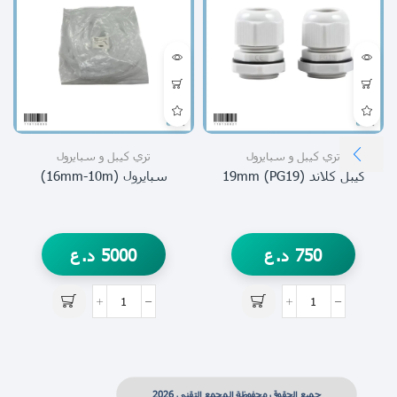
تري كيبل و سبايرول
تري كيبل و سبايرول
كيبل كلاند 19mm (PG19)
سبايرول (16mm-10m)
750
د.ع
5000
د.ع
جميع الحقوق محفوظة المجمع التقني 2026