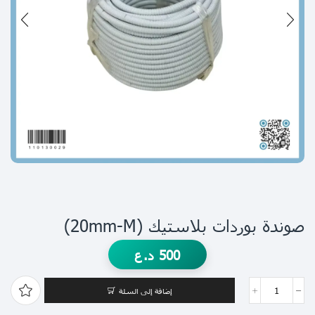
صوندة بوردات بلاستيك (20mm-M)
500
د.ع
إضافة إلى السلة