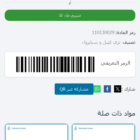
أو
اشتري الآن
رمز المادة:
110130029
تصنيف
تري كيبل و سبايرول
الرمز التعريفي
شارك :
مشاركة عبر QR
مواد ذات صلة