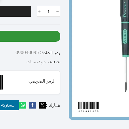
رمز المادة:
090040095
تصنيف
درنفيسات
الرمز التعريفي
شارك :
مشاركة عب