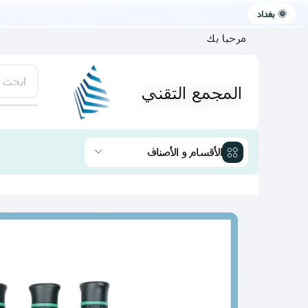
🌞 بغداد
مرحبا بك
ابحث 
المجمع التقني
يتوفر لد
الأقسام و الأصناف