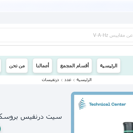
عن
مقاييس V-A-Hz
ينا توصيل الى جميع محافظات العراق
الرئيسية
أقسام المجمع
أعمالنا
من نحن
الرئيسية
عدد
درنفيسات
سيت درنفيس بروسكت 3 قطع( 081F