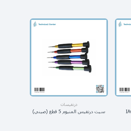
درنفيسات
سيت درنفيس المنيوم 5 قطع (صيني)
سيت درنفيس بلاس