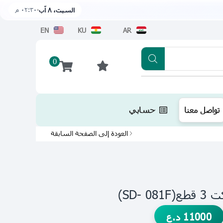
٠٢:٣٠ م
السبت، ٨ آب
EN
KU
AR
0
تطبيقنا متوفر الآن على متجر أبل اضغط هن
تواصل معنا
حسابي
العودة إلى الصفحة السابقة
SD-)
11000
د.ع