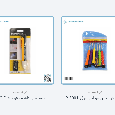
درنفيسات
درنفيسات
نفيس موبايل ازرق P-3001
درنفيس كاشف فولتية IAC-D