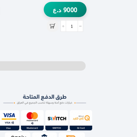
9000
د.ع